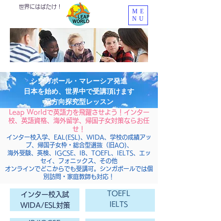
世界にはばたけ！
ME
NU
シンガポール・マレーシア発進
​日本を始め、世界中で受講頂けます
​双方向探究型レッスン
Leap Worldで英語力を飛躍させよう！インター
校、英語資格、海外留学、帰国子女対策ならお任
せ！
インター校入学、EAL(ESL)、WIDA、学校の成績アッ
プ、帰国子女枠・総合型選抜（旧AO)、
海外受験、英検、IGCSE、IB、TOEFL、IELTS、エッ
セイ、フォニックス、その他
オンラインでどこからでも受講可。シンガポールでは個
別訪問・家庭教師も対応！
TOEFL
インター校入試
IELTS
​WIDA/ESL対策